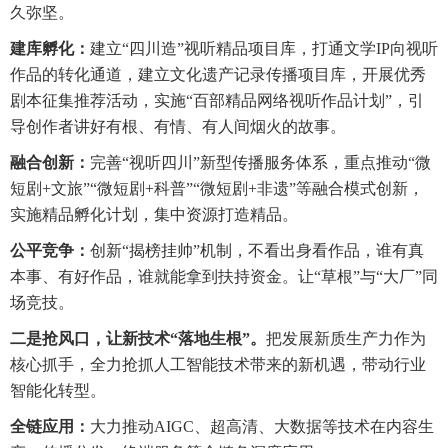
久弥坚。
建库孵化：
建立“四川造”视听精品项目库，打通文学IP向视听
作品的转化通道，建立文化遗产记录传播项目库，开展优秀
剧本征集推荐活动，实施“百部精品网络视听作品计划”，引
导创作者讲好有根、有情、有人间烟火的故事。
融合创新：
完善“视听四川”新型传播服务体系，重点推动“微
短剧+文旅”“微短剧+科普”“微短剧+非遗”等融合模式创新，
实施精品孵化计划，集中资源打造精品。
公平竞争：
创新“揭榜挂帅”机制，不看出身看作品，谁有真
本事、有好作品，谁就能拿到扶持资金。让“草根”与“大厂”同
场竞技。
二是抢风口，让新技术“落地生根”。
把发展新质生产力作为
核心抓手，全力抢抓人工智能技术带来的新机遇，带动行业
智能化转型。
全链应用：
大力推动AIGC、超高清、大数据等技术在内容生