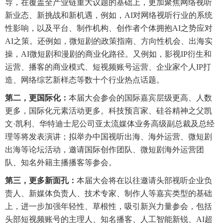
导，在覆盖全产业链重大议题的基础上，更加聚焦网络视听
新业态、新挑战和新机遇，例如，AI对网络视听行业的系统
性影响，以及平台、制作机构、创作者个体拥抱AI之势应对
AI之策。还例如，微短剧的政策指南、方向性机会、出海实
操，AI微短剧和漫剧的商业化路径。又例如，影视IP衍生和
运营、播客的商业模式、短视频账号运营、企业家个人IP打
造、网络综艺新样态等数十个行业热点话题。
第二，更国际化：
本届大会参会的国际嘉宾层级更高、人数
更多，国际化元素活动更多。科技预言家、硅谷精神之父凯
文·凯利、华特迪士尼公司亚太流媒体业务高级副总裁及总经
理等将发表演讲；拟举办中国视听出海、海外运营、微短剧
出海等论坛活动，邀请国际创作团队、微短剧海外运营团
队、知名外籍主播播客等参会。
第三，更多新面孔：
本届大会将在以往邀请头部视听企业负
责人、新媒体负责人、技术专家、制作人等嘉宾类型的基础
上，进一步加强年轻性、草根性，吸引新兴力量参会，包括
头部短视频账号的主理人、知名播客、人工智能新锐、AI超