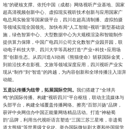
地”的硬核支撑。依托中国（成都）网络视听产业基地、国家
超高清视频创新中心、虚拟现实视听技术创新与应用国家广
电总局实验室等国家级平台，四川在超高清制播、虚拟拍摄
等领域实现全国领先。加快布局“人工智能+视听”新型基础设
施，绿色智算中心、大型数据中心为大规模渲染和智能制作
提供算力保障，中国广电四川公司文化数智产业园开园，联
动电子科技大学、四川大学等高校打造“产业+科技+应用场
景”创新生态。从四川造AI动画《熊猫使命》斩获国际金奖，
到前沿技术在影视、文旅等领域深度应用，四川视听产业实
现从“制作”到“智造”的跨越，为内容创新和全球传播注入澎湃
动能。
五是以传播为纽带，拓展国际空间。
我们搭建了“全球共
鸣”的国际传播。构建“视听四川”平台枢纽，联动主流媒体与
头部平台，构建全域覆盖传播网络。擦亮“百部川扬”品牌，
获评中央网信办中国正能量网络精品活动。打造“神秘蜀
韵”品牌，利用当代视听语言塑造“三国三苏三星堆，非遗蜀
道大熊猫”等世界级文化IP。举办国际微短剧大赛和外国留学