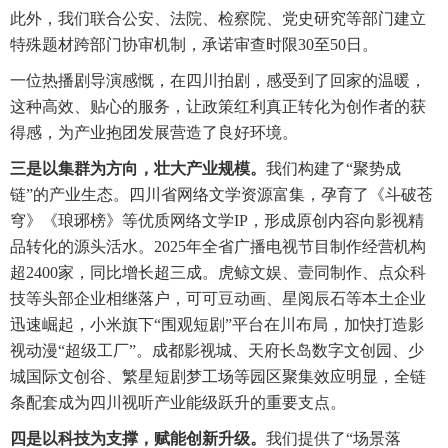
此外，我们联合公安、法院、检察院、党史研究等部门建立
特殊题材跨部门协审机制，承诺审查时限30至50日。
一位热播剧导演感慨，在四川拍剧，感受到了回家的温暖，
这种高效、贴心的服务，让政策红利真正转化为创作者的获
得感，为产业抱团发展营造了良好环境。
三是以集群为方向，壮大产业规模。
我们构建了“聚势成
链”的产业生态。四川省网络文学资源富集，孕育了《斗破苍
穹》《琅琊榜》等优质网络文学IP，形成原创内容向影视精
品转化的源头活水。2025年全省广播电视节目制作经营机构
超2400家，同比增长超三成。虎鲸文娱、壹同制作、点众科
技等头部企业相继落户，可可豆动画、星阅辰石等本土企业
迅速崛起，小米旗下“围观短剧”平台在川布局，加快打造影
视动漫“超级工厂”。成都影视城、天府长岛数字文创园、少
城国际文创谷、繁星短剧梦工场等园区聚集效应明显，全链
条配套成为四川视听产业能级跃升的重要支点。
四是以科技为支撑，赋能创新升级。
我们提供了“场景落