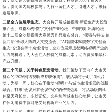
会，联动超50家视听领域头部企业，释放超3000个相关岗
位，协同国内院校参与，为行业留住人才、引进人才，破解
发展刚需。
二是全方位展示生态。
大会将开展成都视听·新质生产力投资
推介会、成都So秀·数字文创产业论坛、中国视听出海论坛、
第十二届金沙新视听大赛优秀作品发布盛典、“熊猫与科技·创
新共治”全球大熊猫人文交流会、“AI智能体赋能数字文创新
生态”交流会等十余场活动，全方位展示成都网络视听产业的
活力与机遇，为大会注入独特的成都元素，助力资源集聚和
产业升级。
第二个问题，关于特色配套活动。
我们策划了面向广大市民
群众的“2026网络视听成都映像周”。该活动将于4月13日启
动，为期一周，核心在于推动“视听+”与城市生活场景的创新
融合。打破“会议只在会议中心”的传统边界，将活动版图延
伸至天府长岛、东郊记忆、文殊坊等城市核心地标，让市民
在休闲消费中就能感受到视听产业的活力。
活动内容多元丰富，包括在天府长岛举办艺术疗愈展与城市